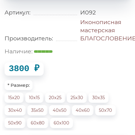
Артикул:
И092
Иконописная
мастерская
Производитель:
БЛАГОСЛОВЕНИ
3800 ₽
* Размер:
15х20
10х15
20х25
25х30
30х35
30х40
35х50
40х50
40х60
50х70
50х90
60х80
60х100