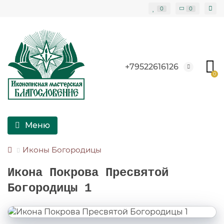
Блоки питания Цены в Беларуси Минске
Блоки питания пк Минск Беларусь Цены
0
0
+79522616126
0
Меню
Иконы Богородицы
Икона Покрова Пресвятой
Богородицы 1