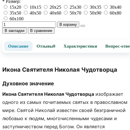
* Размер:
15х20
10х15
20х25
25х30
30х35
30х40
35х50
40х50
40х60
50х70
50х90
60х80
60х100
В корзину
В закладки
В сравнение
Описание
Отзывы
0
Характеристики
Вопрос-отве
Икона Святителя Николая Чудотворца
Духовное значение
Икона Святителя Николая Чудотворца
изображает
одного из самых почитаемых святых в православном
мире. Святой Николай известен своей безграничной
любовью к людям, многочисленными чудесами и
заступничеством перед Богом. Он является