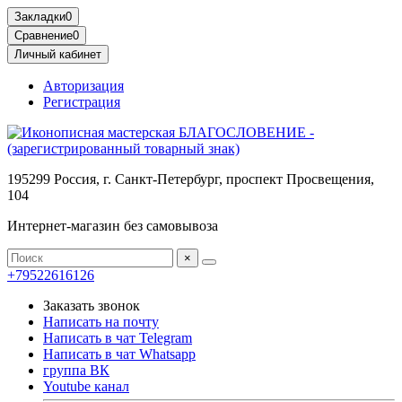
Блоки питания Цены в Беларуси Минске
Блоки питания пк Минск Беларусь Цены
Закладки
0
Сравнение
0
Личный кабинет
Авторизация
Регистрация
195299 Россия, г. Санкт-Петербург, проспект Просвещения,
104
Интернет-магазин без самовывоза
×
+79522616126
Заказать звонок
Написать на почту
Написать в чат Telegram
Написать в чат Whatsapp
группа ВК
Youtube канал