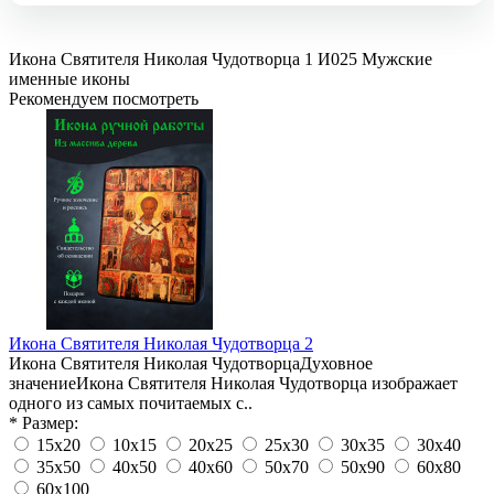
Икона Святителя Николая Чудотворца 1
И025
Мужские
именные иконы
Рекомендуем посмотреть
Икона Святителя Николая Чудотворца 2
Икона Святителя Николая ЧудотворцаДуховное
значениеИкона Святителя Николая Чудотворца изображает
одного из самых почитаемых с..
* Размер:
15х20
10х15
20х25
25х30
30х35
30х40
35х50
40х50
40х60
50х70
50х90
60х80
60х100