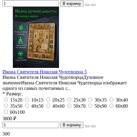
В корзину
Икона Святителя Николая Чудотворца 5
Икона Святителя Николая ЧудотворцаДуховное
значениеИкона Святителя Николая Чудотворца изображает
одного из самых почитаемых с..
* Размер:
15х20
10х15
20х25
25х30
30х35
30х40
35х50
40х50
40х60
50х70
50х90
60х80
60х100
3800 ₽
В корзину
500