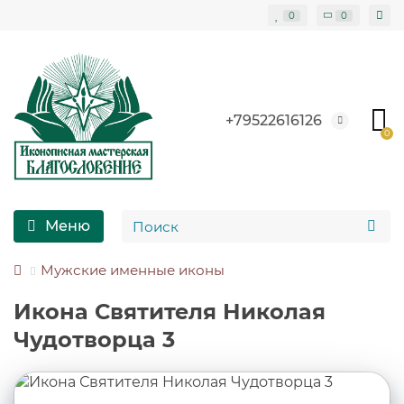
Блоки питания Цены в Беларуси Минске
Блоки питания пк Минск Беларусь Цены
0
0
+79522616126
0
Меню
Мужские именные иконы
Икона Святителя Николая
Чудотворца 3