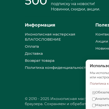
500
подписку на новости!
Новинки, скидки, акции.
Информация
Поле
Иконописная мастерская
Контак
БЛАГОСЛОВЕНИЕ
Акции
Оплата
Новин
Доставка
Возврат товара
Использо
Политика конфиденциальности
Мы использ
или настро
Политика 
Обязат
© 2010 - 2025 Иконописная мастерская «
Аналит
браузера. Сохраняем и обрабатываем Ваши 
Маркет