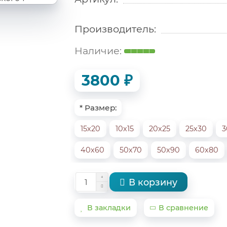
Производитель:
3800 ₽
* Размер:
15х20
10х15
20х25
25х30
3
40х60
50х70
50х90
60х80
В корзину
В закладки
В сравнение