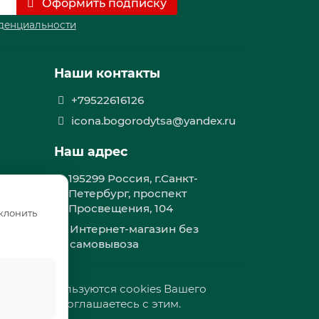
Оформить подписку
денциальности
Наши контакты
+79522616126
icona.bogorodytsa@yandex.ru
Наш адрес
195299 Россия, г.Санкт-
Петербург, проспект
Просвещения, 104
тклонить
Интернет-магазин без
самовывоза
ртой. Используются cookies Вашего
 сайт, вы соглашаетесь с этим.