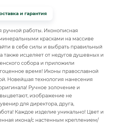
оставка и гарантия
ия ручной работы. Иконописная
 минеральными красками на массиве
найти в себе силы и выбрать правильный
 а также исцеляет от недугов душевных и
женского собора и приложили
рагоценное время! Иконы православной
ой. Новейшая технология нанесения
 оригинала! Ручное золочение и
 выцветают, изображение не
венир для директора, друга,
бота! Каждое изделие уникально! Цвет и
менная икона/с настенным креплением/