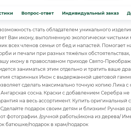
стики
Вопрос-ответ
Индивидуальный заказ
Д
я возможность стать обладателем уникального издел
яет Вам икону, выполненную экологически чистыми
ник всех членов семьи от бед и напастей. Помогает 
корби и печали при разных тяжёлых обстоятельствах,
вашу икону в православном приходе Свято-Преобра
идется заниматься этим отдельно и тратить ваше д
Копия старинных Икон с выдержанной цветовой гамм
позволяет сделать максимально точную копию Лика с
 Ангарская сосна. Краски с добавлением Серебра не
антия на весь ассортимент. Купить оригинальный су
Сделайте подарок своим детям и близким! Ручная ра
 от фотографии. /ручной работы/икона из дерева/ И
ок батюшке/подарок в храм/подарок