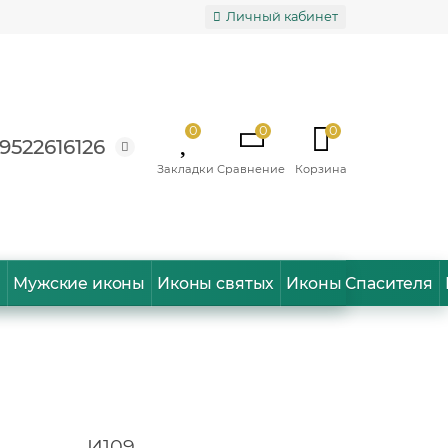
Личный кабинет
0
0
0
9522616126
ы
Мужские иконы
Иконы святых
Иконы Спасителя
И109