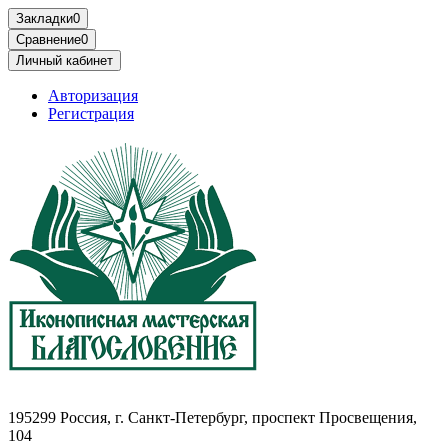
Блоки питания Цены в Беларуси Минске
Блоки питания пк Минск Беларусь Цены
Закладки
0
Сравнение
0
Личный кабинет
Авторизация
Регистрация
195299 Россия, г. Санкт-Петербург, проспект Просвещения,
104