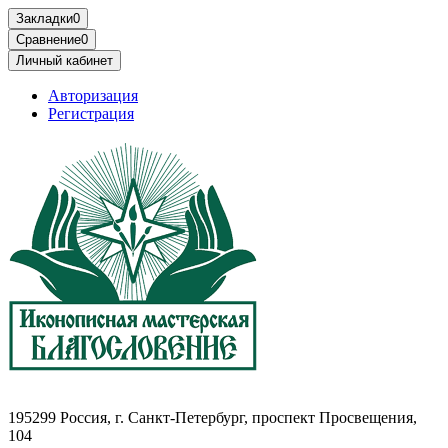
Блоки питания Цены в Беларуси Минске
Блоки питания пк Минск Беларусь Цены
Закладки
0
Сравнение
0
Личный кабинет
Авторизация
Регистрация
195299 Россия, г. Санкт-Петербург, проспект Просвещения,
104