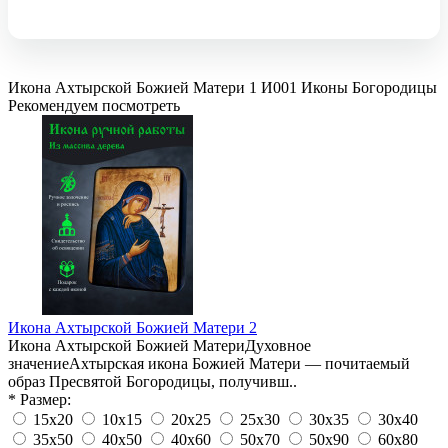
Икона Ахтырской Божией Матери 1
И001
Иконы Богородицы
Рекомендуем посмотреть
Икона Ахтырской Божией Матери 2
Икона Ахтырской Божией МатериДуховное
значениеАхтырская икона Божией Матери — почитаемый
образ Пресвятой Богородицы, получивш..
* Размер:
15х20
10х15
20х25
25х30
30х35
30х40
35х50
40х50
40х60
50х70
50х90
60х80