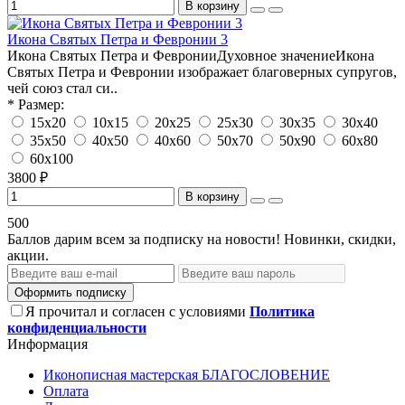
В корзину
Икона Святых Петра и Февронии 3
Икона Святых Петра и ФевронииДуховное значениеИкона
Святых Петра и Февронии изображает благоверных супругов,
чей союз стал си..
* Размер:
15х20
10х15
20х25
25х30
30х35
30х40
35х50
40х50
40х60
50х70
50х90
60х80
60х100
3800 ₽
В корзину
500
Баллов дарим всем за подписку на новости! Новинки, скидки,
акции.
Оформить подписку
Я прочитал и согласен с условиями
Политика
конфиденциальности
Информация
Иконописная мастерская БЛАГОСЛОВЕНИЕ
Оплата