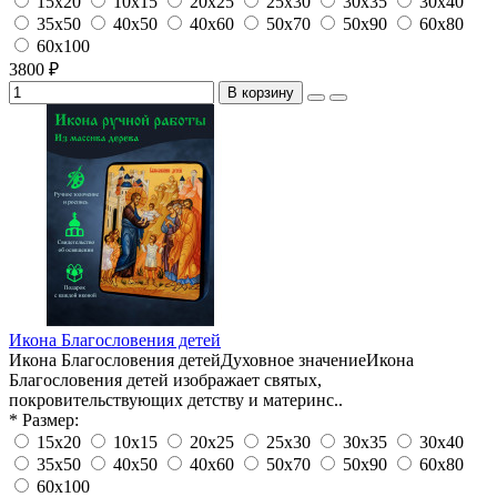
15х20
10х15
20х25
25х30
30х35
30х40
35х50
40х50
40х60
50х70
50х90
60х80
60х100
3800 ₽
В корзину
Икона Благословения детей
Икона Благословения детейДуховное значениеИкона
Благословения детей изображает святых,
покровительствующих детству и материнс..
* Размер:
15х20
10х15
20х25
25х30
30х35
30х40
35х50
40х50
40х60
50х70
50х90
60х80
60х100