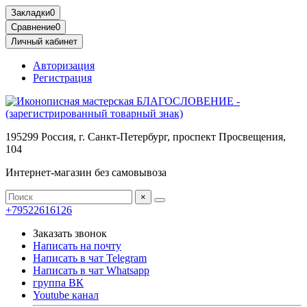
Блоки питания Цены в Беларуси Минске
Блоки питания пк Минск Беларусь Цены
Закладки
0
Сравнение
0
Личный кабинет
Авторизация
Регистрация
195299 Россия, г. Санкт-Петербург, проспект Просвещения,
104
Интернет-магазин без самовывоза
×
+79522616126
Заказать звонок
Написать на почту
Написать в чат Telegram
Написать в чат Whatsapp
группа ВК
Youtube канал