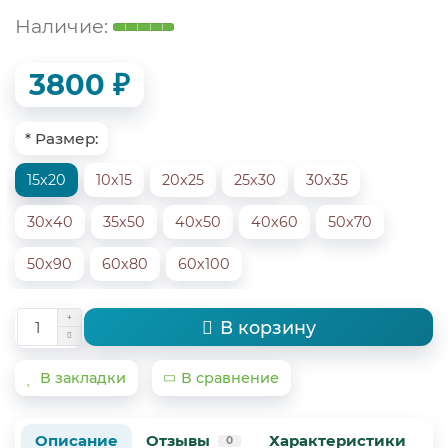
3800 ₽
* Размер:
15х20
10х15
20х25
25х30
30х35
30х40
35х50
40х50
40х60
50х70
50х90
60х80
60х100
В корзину
В закладки
В сравнение
Описание
Отзывы
Характеристики
В
0