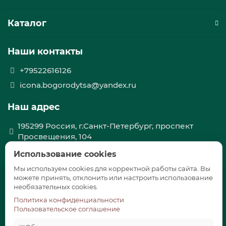
Каталог
Наши контакты
+79522616126
icona.bogorodytsa@yandex.ru
Наш адрес
195299 Россия, г.Санкт-Петербург, проспект
Просвещения, 104
Интернет-магазин без самовывоза
Использование cookies
Мы используем cookies для корректной работы сайта. Вы
можете принять, отклонить или настроить использование
необязательных cookies.
Политика конфиденциальности
Пользовательское соглашение