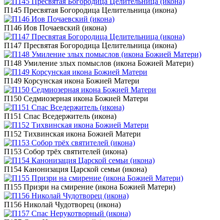
П145 Пресвятая Богородица Целительница (икона)
П146 Иов Почаевский (икона)
П147 Пресвятая Богородица Целительница (икона)
П148 Умиление злых помыслов (икона Божией Матери)
П149 Корсунская икона Божией Матери
П150 Седмиозерная икона Божией Матери
П151 Спас Вседержитель (икона)
П152 Тихвинская икона Божией Матери
П153 Собор трёх святителей (икона)
П154 Канонизация Царской семьи (икона)
П155 Призри на смирение (икона Божией Матери)
П156 Николай Чудотворец (икона)