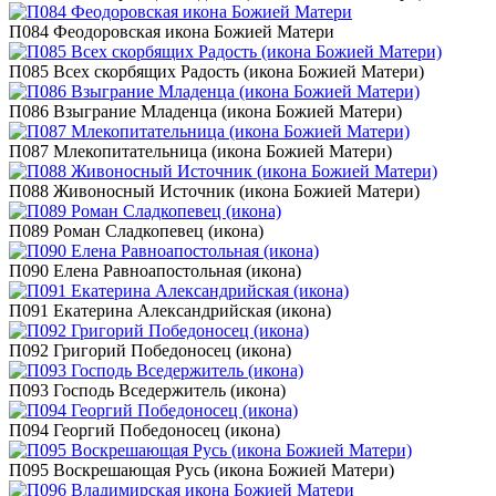
П084 Феодоровская икона Божией Матери
П085 Всех скорбящих Радость (икона Божией Матери)
П086 Взыграние Младенца (икона Божией Матери)
П087 Млекопитательница (икона Божией Матери)
П088 Живоносный Источник (икона Божией Матери)
П089 Роман Сладкопевец (икона)
П090 Елена Равноапостольная (икона)
П091 Екатерина Александрийская (икона)
П092 Григорий Победоносец (икона)
П093 Господь Вседержитель (икона)
П094 Георгий Победоносец (икона)
П095 Воскрешающая Русь (икона Божией Матери)