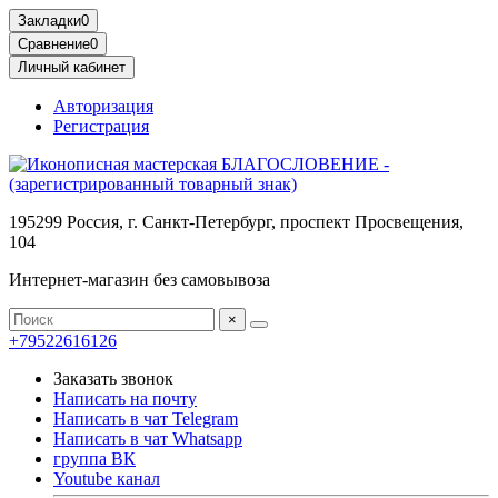
Блоки питания Цены в Беларуси Минске
Блоки питания пк Минск Беларусь Цены
Закладки
0
Сравнение
0
Личный кабинет
Авторизация
Регистрация
195299 Россия, г. Санкт-Петербург, проспект Просвещения,
104
Интернет-магазин без самовывоза
×
+79522616126
Заказать звонок
Написать на почту
Написать в чат Telegram
Написать в чат Whatsapp
группа ВК
Youtube канал