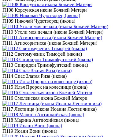
П108 Корсунская икона Божией Матери
П109 Николай Чудотворец (икона)
П110 Утоли моя печали (икона Божией Матери)
П111 Агиосоритисса (икона Божией Матери)
П112 Светомученик Тимофей (икона)
П113 Спиридон Тримифунтский (икона)
П114 Спас Златая Риза (икона)
П115 Илья Пророк на колеснице (икона)
П116 Смоленская икона Божией Матери
П117 Лествица (икона Иоанна Лествичника)
П118 Марина Антиохийская (икона)
П119 Иоанн Воин (икона)