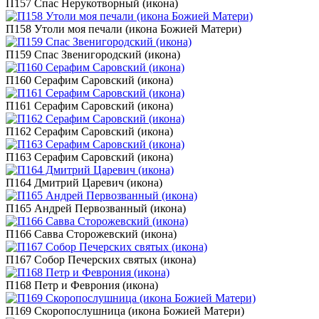
П157 Спас Нерукотворный (икона)
П158 Утоли моя печали (икона Божией Матери)
П159 Спас Звенигородский (икона)
П160 Серафим Саровский (икона)
П161 Серафим Саровский (икона)
П162 Серафим Саровский (икона)
П163 Серафим Саровский (икона)
П164 Дмитрий Царевич (икона)
П165 Андрей Первозванный (икона)
П166 Савва Сторожевский (икона)
П167 Собор Печерских святых (икона)
П168 Петр и Феврония (икона)
П169 Скоропослушница (икона Божией Матери)