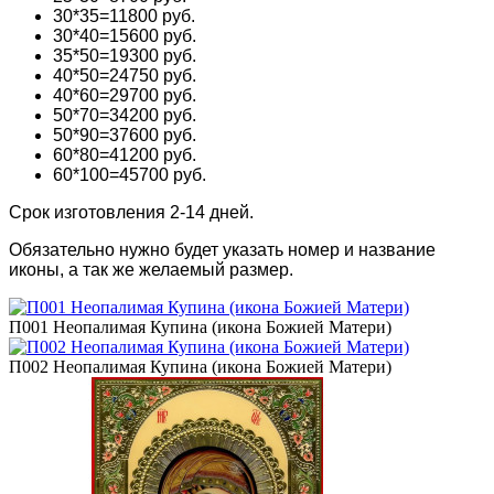
30*35=11800
руб.
30*40=15600
руб.
35*50=19300
руб.
40*50=24750
руб.
40*60=29700
руб.
50*70=34200
руб.
50*90=37600
руб.
60*80=41200
руб.
60*100=45700
руб.
Срок изготовления 2-14 дней.
Обязательно нужно будет указать номер и название
иконы, а так же желаемый размер.
П001 Неопалимая Купина (икона Божией Матери)
П002 Неопалимая Купина (икона Божией Матери)