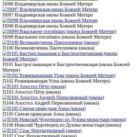
П096 Владимирская икона Божией Матери
П097 Владимирская икона Божией Матери
П098 Владимирская икона Божией Матери
П099 Взыскание погибших (икона Божией Матери)
П100 Великомученик Пантелеимон (икона)
П101 Быстрослышащая и Быстроотвечающая (икона Божией
Матери)
П102 Развязывающая Узлы (икона Божией Матери)
П103 Апостол Пётр (икона)
П104 Апостол Андрей Первозванный (икона)
П105 Святая праведная Анна (икона)
П106 Николай Чудотворец из Духова монастыря (икона)
П107 Спас Нерукотворный (икона)