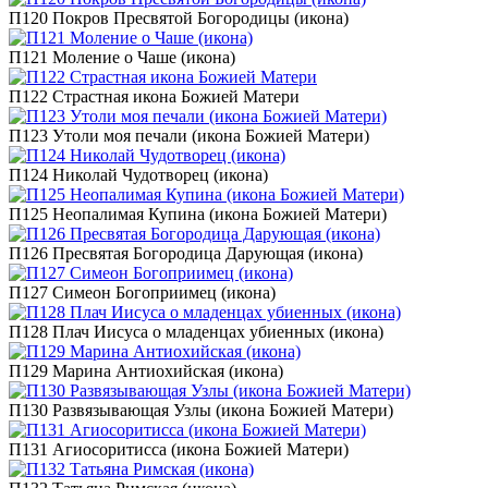
П120 Покров Пресвятой Богородицы (икона)
П121 Моление о Чаше (икона)
П122 Страстная икона Божией Матери
П123 Утоли моя печали (икона Божией Матери)
П124 Николай Чудотворец (икона)
П125 Неопалимая Купина (икона Божией Матери)
П126 Пресвятая Богородица Дарующая (икона)
П127 Симеон Богоприимец (икона)
П128 Плач Иисуса о младенцах убиенных (икона)
П129 Марина Антиохийская (икона)
П130 Развязывающая Узлы (икона Божией Матери)
П131 Агиосоритисса (икона Божией Матери)