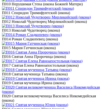
П010 Нерушимая Стена (икона Божией Матери)
П011 Спиридон Тримифунтский (икона)
П012 Николай Чудотворец Мирликийский (икона)
П013 Николай Чудотворец (икона)
П014 Роман Сладкопевец (икона)
П015 Мария Гатчинская (икона)
П016 Святая Анна Пророчица (икона)
П017 Святая Елена Равноапостольная (икона)
П018 Святая мученица Татьяна (икона)
П019 Святая мученица Ирина (икона)
П020 Святая великомученица Василиса Никомедийская
(икона)