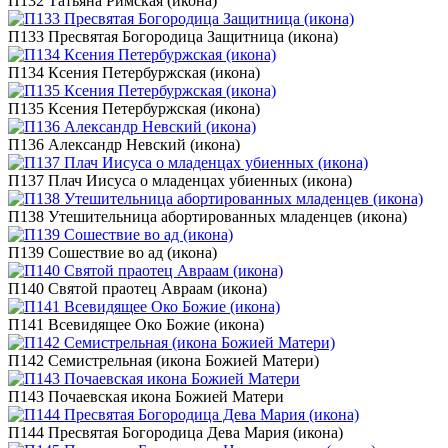
П132 Татьяна Римская (икона)
П133 Пресвятая Богородица Защитница (икона)
П134 Ксения Петербуржская (икона)
П135 Ксения Петербуржская (икона)
П136 Александр Невский (икона)
П137 Плач Иисуса о младенцах убиенных (икона)
П138 Утешительница абортированных младенцев (икона)
П139 Сошествие во ад (икона)
П140 Святой праотец Авраам (икона)
П141 Всевидящее Око Божие (икона)
П142 Семистрельная (икона Божией Матери)
П143 Почаевская икона Божией Матери
П144 Пресвятая Богородица Дева Мария (икона)