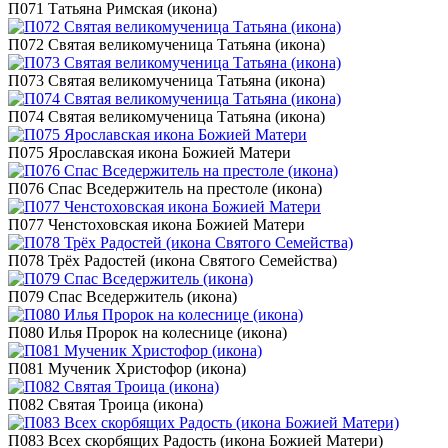
П071 Татьяна Римская (икона)
П072 Святая великомученица Татьяна (икона)
П073 Святая великомученица Татьяна (икона)
П074 Святая великомученица Татьяна (икона)
П075 Ярославская икона Божией Матери
П076 Спас Вседержитель на престоле (икона)
П077 Ченстоховская икона Божией Матери
П078 Трёх Радостей (икона Святого Семейства)
П079 Спас Вседержитель (икона)
П080 Илья Пророк на колеснице (икона)
П081 Мученик Христофор (икона)
П082 Святая Троица (икона)
П083 Всех скорбящих Радость (икона Божией Матери)